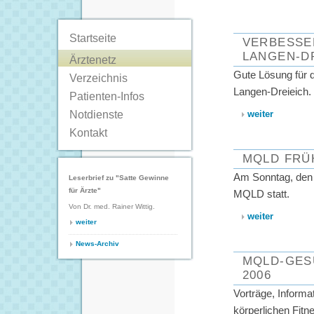
Startseite
VERBESSE
LANGEN-D
Ärztenetz
Gute Lösung für d
Verzeichnis
Langen-Dreieich.
Patienten-Infos
Notdienste
weiter
Kontakt
MQLD FRÜ
Am Sonntag, den 1
Leserbrief zu "Satte Gewinne
für Ärzte"
MQLD statt.
Von Dr. med. Rainer Wittig.
weiter
weiter
News-Archiv
MQLD-GES
2006
Vorträge, Inform
körperlichen Fit