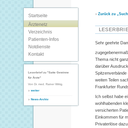
Zurück zu „Suche
Startseite
Ärztenetz
LESERBRIE
Verzeichnis
Patienten-Infos
Sehr geehrte Da
Notdienste
zugegebenermaßen
Kontakt
Thema nicht gan
darüber Ausdruck
Leserbrief zu "Satte Gewinne
Spitzenverbände 
für Ärzte"
weiten Teilen sach
Von Dr. med. Rainer Wittig.
Frankfurter Rund
weiter
Ich selbst habe e
News-Archiv
wohlhabenden kle
versicherten Pati
Einkommen für mi
Privaterlöse dazu